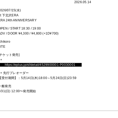
2026.05.14
2026/07/15(水)
at 下北沢ERA
ERA 24th ANNIVERSARY
OPEN / START 18:30 / 19:00
ADV / DOOR ¥4,300 / ¥4,800 (+1D¥700)
chikoro
LITE
[チケット発売]
e+
https://eplus.jp/sf/detail/4529900001-P0030001
e+ 先行プレオーダー
【受付期間】：5月14日(木)18:00～5月24日(日)23:59
一般発売
5/31(日) 12:00〜発売開始